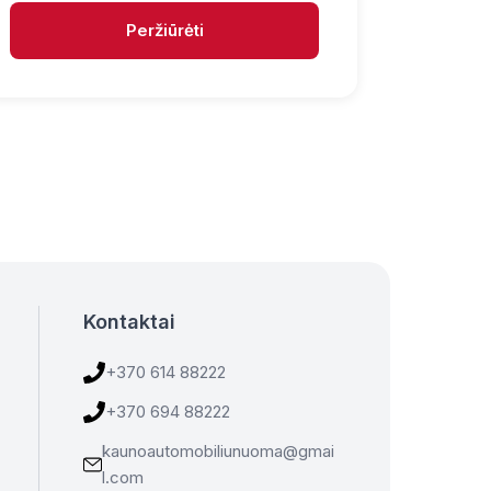
Peržiūrėti
Kontaktai
+370 614 88222
+370 694 88222
kaunoautomobiliunuoma@gmai
l.com