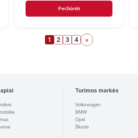
Peržiūrėti
1
2
3
4
»
apiai
Turimos markės
ndinis
Volkswagen
obiliai
BMW
 mus
Opel
lumai
Škoda