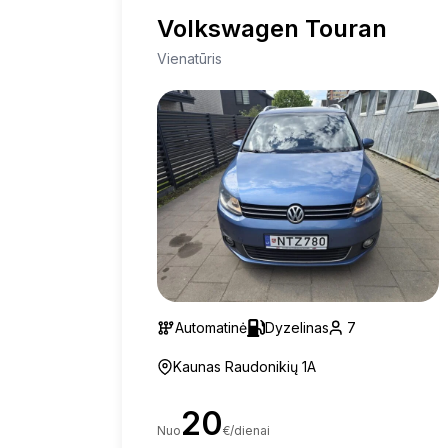
Volkswagen Touran
Vienatūris
Automatinė
Dyzelinas
7
Kaunas Raudonikių 1A
20
Nuo
€/dienai