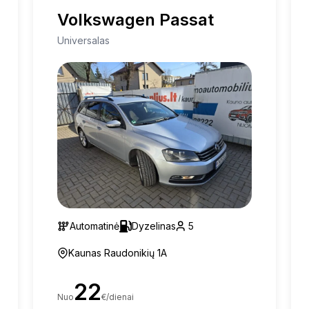
Volkswagen Passat
Universalas
Automatinė
Dyzelinas
5
Kaunas Raudonikių 1A
22
Nuo
€/dienai