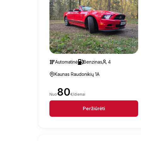
Automatinė
Benzinas
4
Kaunas Raudonikių 1A
80
Nuo
€/dienai
Peržiūrėti