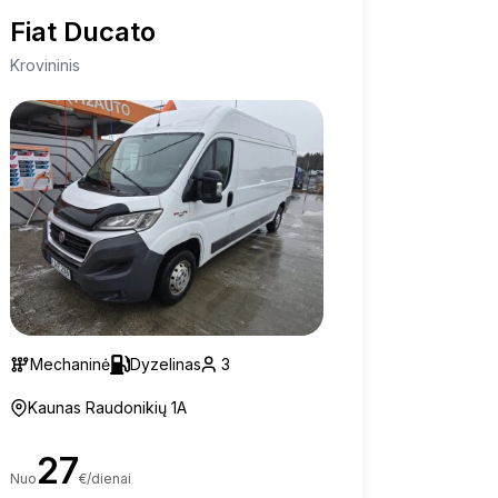
Fiat Ducato
Krovininis
Mechaninė
Dyzelinas
3
Kaunas Raudonikių 1A
27
Nuo
€/dienai