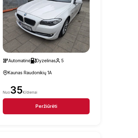
Automatinė
Dyzelinas
5
Kaunas Raudonikių 1A
35
Nuo
€/dienai
Peržiūrėti