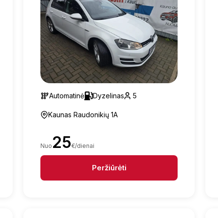
Automatinė
Dyzelinas
5
Kaunas Raudonikių 1A
25
Nuo
€/dienai
Peržiūrėti