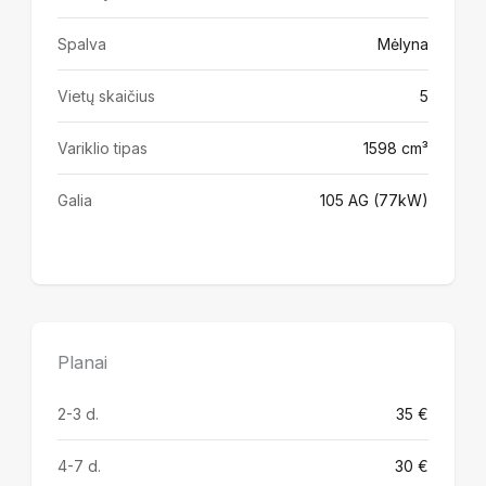
Spalva
Mėlyna
Vietų skaičius
5
Variklio tipas
1598 cm³
Galia
105 AG (77kW)
Planai
2-3 d.
35 €
4-7 d.
30 €