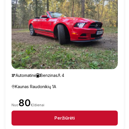
Automatinė
Benzinas
4
Kaunas Raudonikių 1A
80
Nuo
€/dienai
Peržiūrėti